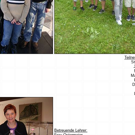
Teiln
St
Ma
D
Betreuende Lehrer:
Frau Ostermeier