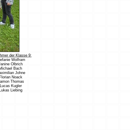
ehmer der Klasse 9:
efanie Wolfram
Janine Olbrich
Michael Bach
ximilian Johne
Florian Noack
amon Thomas
Lucas Kugler
Lukas Liebing