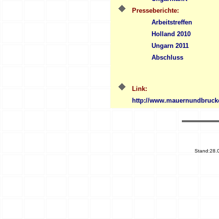
Presseberichte:
Arbeitstreffen
Holland 2010
Ungarn 2011
Abschluss
Link:
http://www.mauernundbruck
Stand:
28.