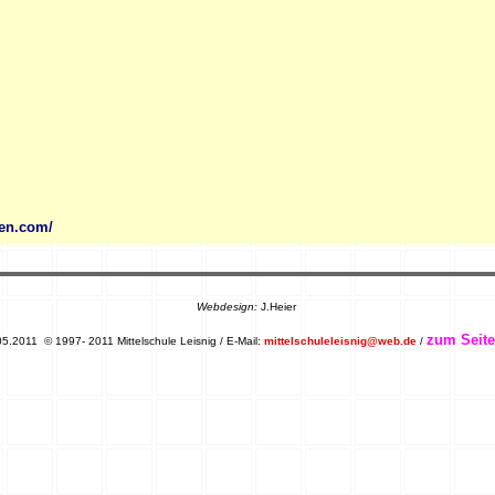
en.com/
Webdesign:
J.Heier
zum Seit
05.2011
© 1997- 2011 Mittelschule Leisnig / E-Mail:
mittelschuleleisnig@web.de
/